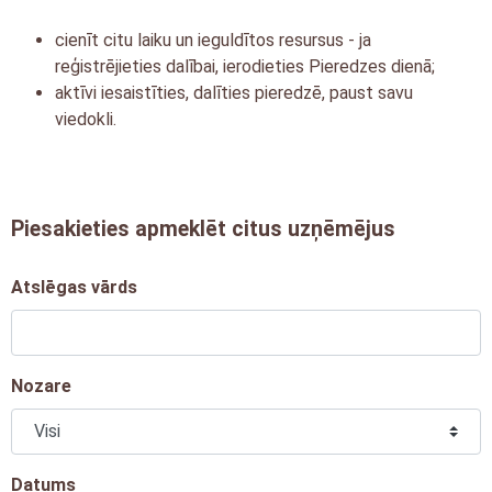
cienīt citu laiku un ieguldītos resursus - ja
reģistrējieties dalībai, ierodieties Pieredzes dienā;
aktīvi iesaistīties, dalīties pieredzē, paust savu
viedokli.
Piesakieties apmeklēt citus uzņēmējus
Atslēgas vārds
Nozare
Datums